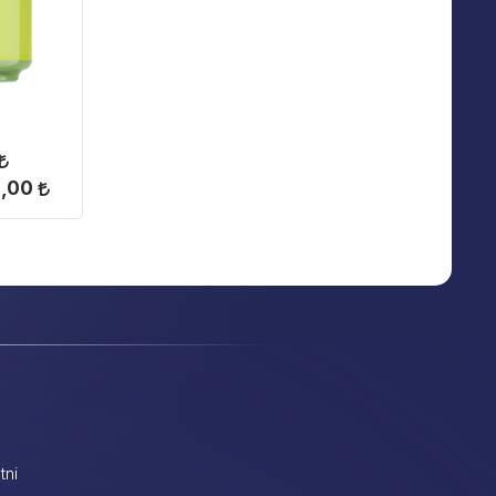
2,00
tni