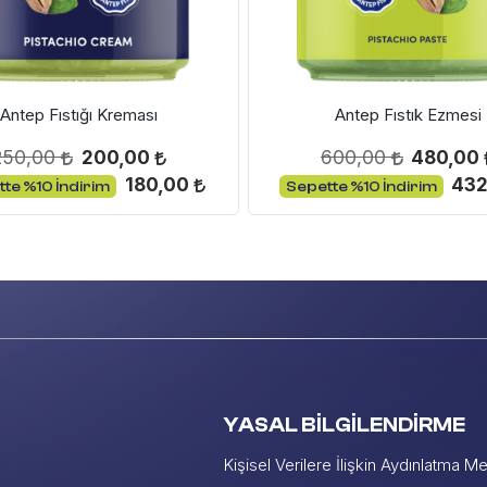
ÜRÜN İNCELE
ÜRÜN İNCELE
SEPETE EKLE
SEPETE EKLE
Antep Fıstığı Kreması
Antep Fıstık Ezmesi
250,00
200,00
600,00
480,00
180,00
43
te %10 İndirim
Sepette %10 İndirim
YASAL BİLGİLENDİRME
Kişisel Verilere İlişkin Aydınlatma Me