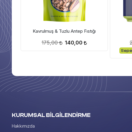
ÜRÜN İNCELE
SEPETE EKLE
Kavrulmuş & Tuzlu Antep Fıstığı
175,00
140,00
Sepet
kella
KURUMSAL BİLGİLENDİRME
Hakkımızda