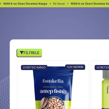
1000 ₺ ve Üzeri Ücretsiz Kargo
İlk Hasat
1000 ₺ ve Üzeri Ücretsiz Ka
FILTRELE
%20
İNDIRIM
ÜCRETSIZ KARGO
ÜCRETSI