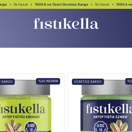
rgo
İlk Hasat
1000 ₺ ve Üzeri Ücretsiz Kargo
İlk Hasat
1000 ₺ ve 
%20
İNDIRIM
%
Z KARGO
ÜCRETSIZ KARGO